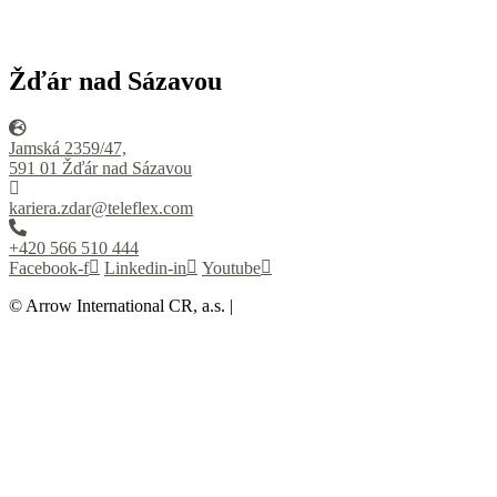
Žďár nad Sázavou
Jamská 2359/47,
591 01 Žďár nad Sázavou
kariera.zdar@teleflex.com
+420 566 510 444
Facebook-f
Linkedin-in
Youtube
© Arrow International CR, a.s. |
Tvorba webu BARTH Reklamka