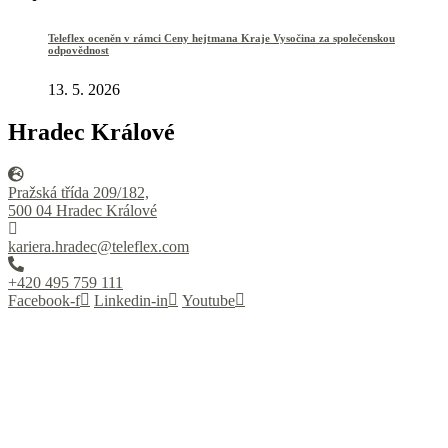
Teleflex oceněn v rámci Ceny hejtmana Kraje Vysočina za společenskou
odpovědnost
13. 5. 2026
Hradec Králové
Pražská třída 209/182,
500 04 Hradec Králové
kariera.hradec@teleflex.com
+420 495 759 111
Facebook-f
Linkedin-in
Youtube