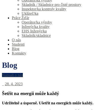
Operátor/ka výroby
Skladník / Skladnice pro čisté prostory
Inspektor/ka kontroly kvality
Uklízeč/ka
Práce Žďár
Operátor/ka výroby
Inženýr/ka kvality
EHS Inženýr/ka
Skladník/skladnice
O nás
Studenti
Blog
Kontakty
Blog
Napsali o nás
_
28. 4. 2023
Šetřit na energii může každý
Udržitelně a úsporně. Ušetřit na energiích může každý.