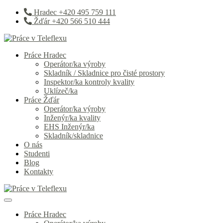
Hradec +420 495 759 111
Žďár +420 566 510 444
Práce Hradec
Operátor/ka výroby
Skladník / Skladnice pro čisté prostory
Inspektor/ka kontroly kvality
Uklízeč/ka
Práce Žďár
Operátor/ka výroby
Inženýr/ka kvality
EHS Inženýr/ka
Skladník/skladnice
O nás
Studenti
Blog
Kontakty
Práce Hradec