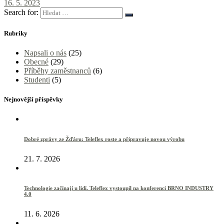
16. 5. 2023
Search for:
Rubriky
Napsali o nás
(25)
Obecné
(29)
Příběhy zaměstnanců
(6)
Studenti
(5)
Nejnovější příspěvky
Dobré zprávy ze Žďáru: Teleflex roste a připravuje novou výrobu
21. 7. 2026
Technologie začínají u lidí. Teleflex vystoupil na konferenci BRNO INDUSTRY
4.0
11. 6. 2026