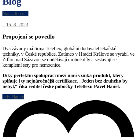
Blog
Napsali o nás
_
15. 8. 2023
Propojení se povedlo
Dva závody má firma Teleflex, globální dodavatel lékařské
techniky, v České republice. Zatímco v Hradci Králové se vyrábí, ve
Žďáru nad Sázavou se dodělávají drobné díly a sestavují se
kompletní sety pro nemocnice.
Díky perfektní spolupráci mezi nimi vzniká produkt, který
splňuje i ty nejnáročnější certifikace. „Jeden bez druhého by
nebyl,“ říká ředitel české pobočky Teleflexu Pavel Háněl.
celý článek