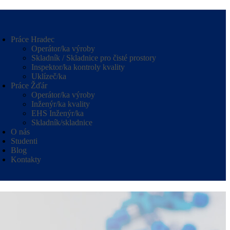
Práce Hradec
Operátor/ka výroby
Skladník / Skladnice pro čisté prostory
Inspektor/ka kontroly kvality
Uklízeč/ka
Práce Žďár
Operátor/ka výroby
Inženýr/ka kvality
EHS Inženýr/ka
Skladník/skladnice
O nás
Studenti
Blog
Kontakty