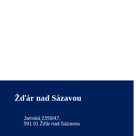
Žďár nad Sázavou
Jamská 2359/47,
591 01 Žďár nad Sázavou