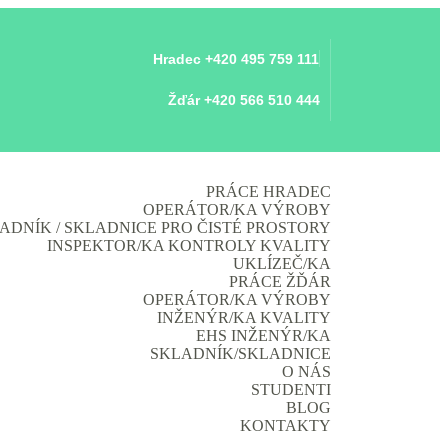
Hradec +420 495 759 111
Žďár +420 566 510 444
PRÁCE HRADEC
OPERÁTOR/KA VÝROBY
ADNÍK / SKLADNICE PRO ČISTÉ PROSTORY
INSPEKTOR/KA KONTROLY KVALITY
UKLÍZEČ/KA
PRÁCE ŽĎÁR
OPERÁTOR/KA VÝROBY
INŽENÝR/KA KVALITY
EHS INŽENÝR/KA
SKLADNÍK/SKLADNICE
O NÁS
STUDENTI
BLOG
KONTAKTY