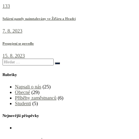
133
Solární panely nainstalovány ve Žďáru a Hradci
7. 8. 2023
Propojení se povedlo
15. 8. 2023
Rubriky
Napsali o nás
(25)
Obecné
(29)
Příběhy zaměstnanců
(6)
Studenti
(5)
Nejnovější příspěvky