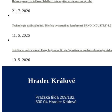
Dobré zprávy ze Žďáru: Teleflex roste a připravuje novou výrobu
21. 7. 2026
Technologie začínají u lidí. Teleflex vystoupil na konferenci BRNO INDUSTRY 4.0
11. 6. 2026
Teleflex oceněn v rámci Ceny hejtmana Kraje Vysočina za společenskou odpovědn
13. 5. 2026
Hradec Králové
Pražská třída 209/182,
500 04 Hradec Králové